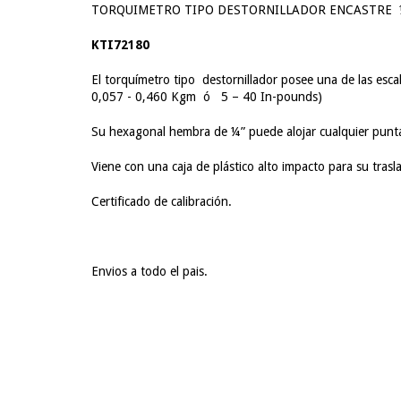
TORQUIMETRO TIPO DESTORNILLADOR ENCASTRE ¼”
KTI72180
El torquímetro tipo destornillador posee una de las esc
0,057 - 0,460 Kgm ó 5 – 40 In-pounds)
Su hexagonal hembra de ¼” puede alojar cualquier punt
Viene con una caja de plástico alto impacto para su tras
Certificado de calibración.
Envios a todo el pais.